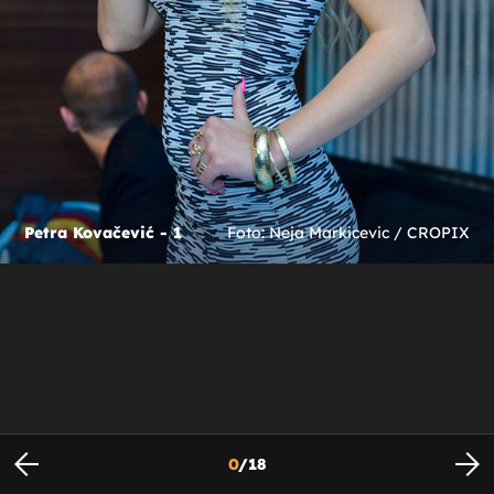
Petra Kovačević - 1
Foto: Neja Markicevic / CROPIX
0
/
18