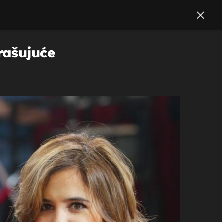
rašujuće