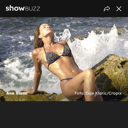
Ana Sasso
Foto: Duje Klaric/Cropix