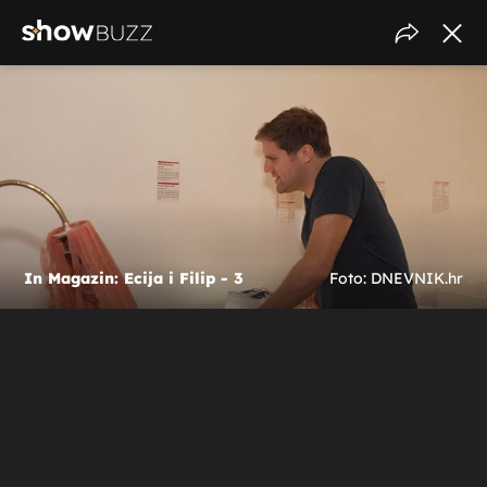
In Magazin: Ecija i Filip - 3
Foto: DNEVNIK.hr