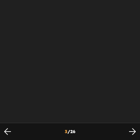
3
/
26