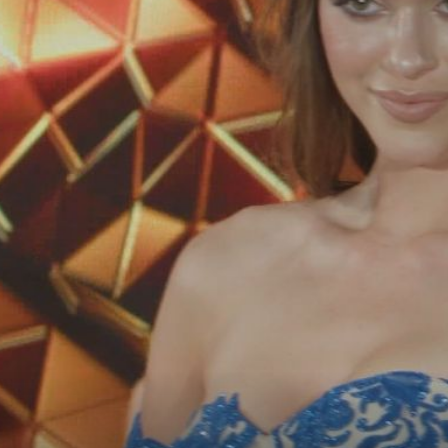
26
+
9
OD MODNE PISTE DO POMAGANJA DRUGIMA
Laura Gnjatović vratila se poslu na hitn
Nema
pomoći: "Uhvatio me stres..."