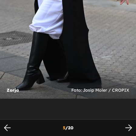
Zorja
Foto: Josip Moler / CROPIX
5
/
20