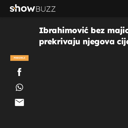
Ibrahimović bez majic
prekrivaju njegova cij
PODIJELI
POGLEDAJ