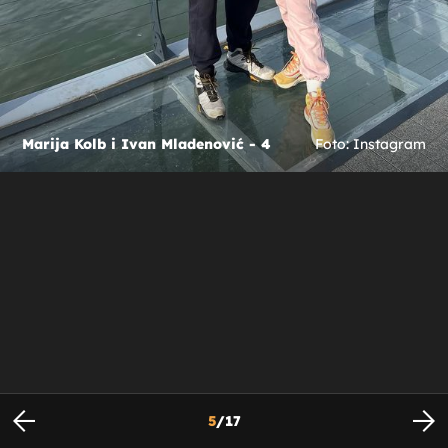
Marija Kolb i Ivan Mladenović - 4
Foto: Instagram
5
/
17