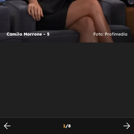
Camila Morrone - 5
Foto: Profimedia
1
/
8