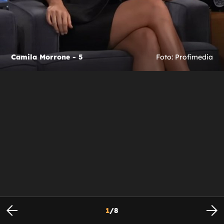
Camila Morrone - 5
Foto: Profimedia
1
/
8