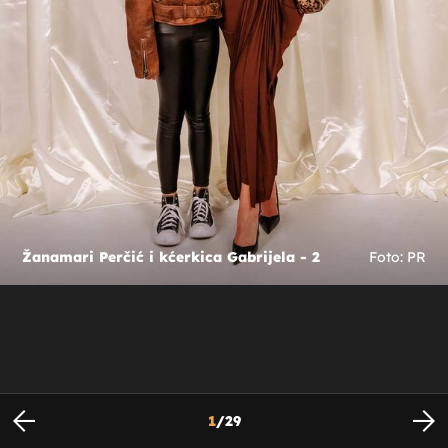
Žanamari Perčić i kćerkica Gabrijela - 2
Foto: PR
1
/
29