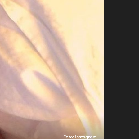
+
8
VEZA S BUNTOVNIM MILJENIKOM
Jedna je od najfatalnijih zvijezda
telenovela, a i njen privatni život liči na
sapunicu
rofimedia
Foto: Instagram
Foto: instagram
Foto: Profimedia