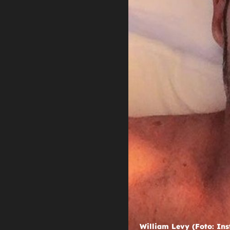
NOVI MILJENIK ŽENA
Tko je glumac koji neodoljivo pods
nekadašnjeg zavodnika iz sapunic
William Levy (Foto: Profimedi
William Levy (Foto: In