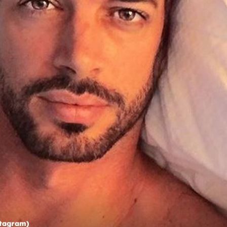
+
5
DANAS IMA 43 GODINE
jeća na
Sjećate se Marichuy? Život nakon serije
a?
obilježio joj je ljubavni skandal
a)
stagram)
William Levy (Foto: Instagram)
William Levy (Foto: Profimedia)
Foto: P