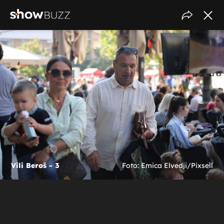
Vili Beroš - 3
Foto: Emica Elvedji/Pixsell