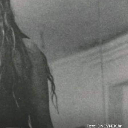
+
26
PONOSNI RODITELJI
a?
Ovako izgleda sin Viktorije i Dina Rađe:
"Srce će mi puknuti..."
oto: Instagram
Foto: Instagram
Foto: DNEVNIK.hr