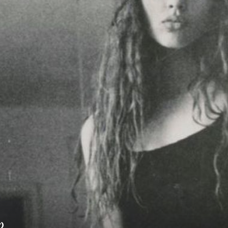
18
+
12
"TREBALO SE SABRAT'"
ije
Gdje su otputovali Viktorija i Dino Rađ
nih
Nova avantura otkrivena je jednom
objavom
r)
Rađa (Foto: Instagram)
Viktorija Rađa (Foto: Instagram)
F