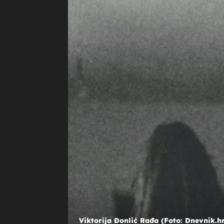
+
NASLJEDNICI
Kako izgledaju sinovi Dina i Viktor
Rađe? Odrasli su u dvojicu prekras
mladića
Viktorija Đonlić Rađa (Foto: Dnevnik.h
Viktorija 