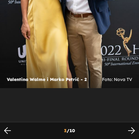
Valentina Walme i Marko Petrić - 2
Foto: Nova TV
3
/
10