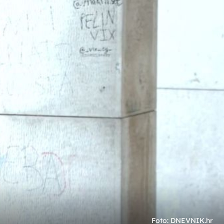
+
3
ROĐENDANSKI PARTY
kog
Tony Cetinski održao koncert u Areni
ira
Zagreb, kao gosta doveo našeg pjevača
koji se vratio s ulica Italije
Foto: DNEVNIK.hr