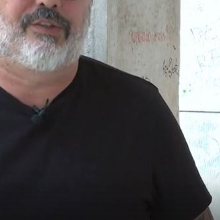
+
8
+
12
''JA SE NEĆU PROMIJENITI''
ruku za
Jakov Jozinović o odluci Tonyja Cetins
oko nastupa u Novom Sadu: ''Mladost b
budućnost''