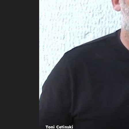
EVO O ČEMU JE RIJEČ!
Natjecatelj showa Nove TV ima po
Tonyja Cetinskog: ''Dao sam si mali
zadatak!''
Toni Cetinski