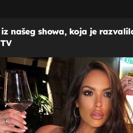
iz našeg showa, koja je razvalil
 TV