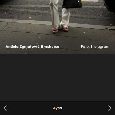
Anđela Ignjatović Breskvica
Foto: Instagram
4
/
19