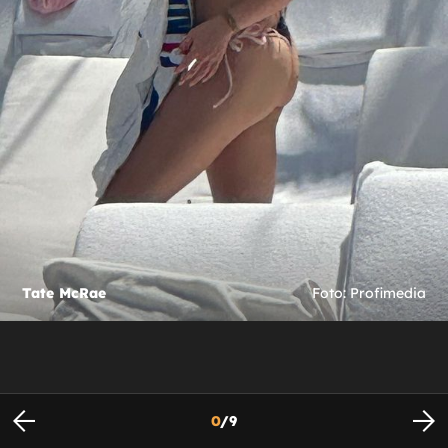
Tate McRae
Foto: Profimedia
0
/
9