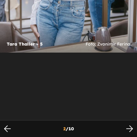
Tara Thaller - 5
Foto: Zvonimir Ferina
2
/
10