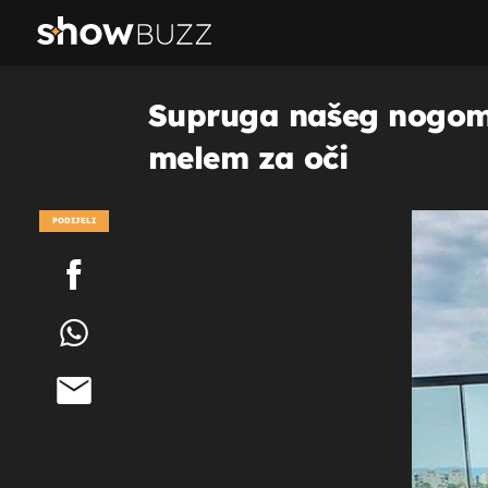
Supruga našeg nogometa
melem za oči
PODIJELI
POGLEDAJ