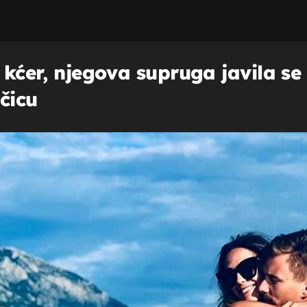
 kćer, njegova supruga javila se i
čicu