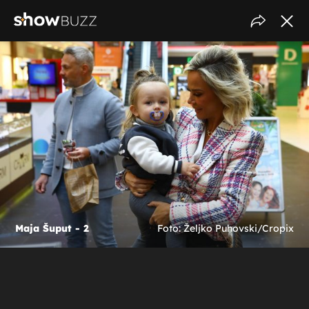
Maja Šuput - 2
Foto: Željko Puhovski/Cropix