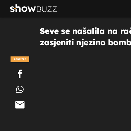
Seve se našalila na rač
zasjeniti njezino bomb
PODIJELI
POGLEDAJ