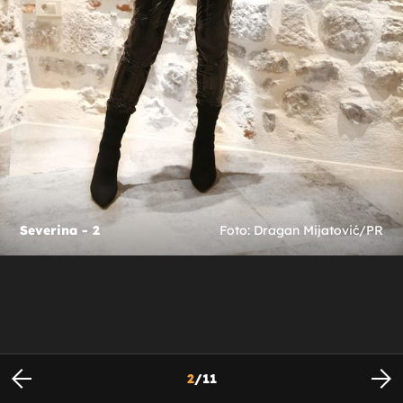
Severina - 2
Foto: Dragan Mijatović/PR
2
/
11