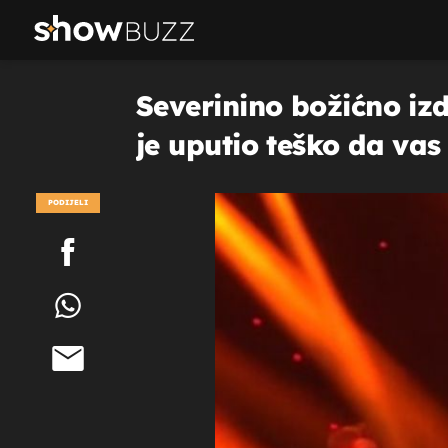
Severinino božićno izda
je uputio teško da vas 
PODIJELI
POGLEDAJ