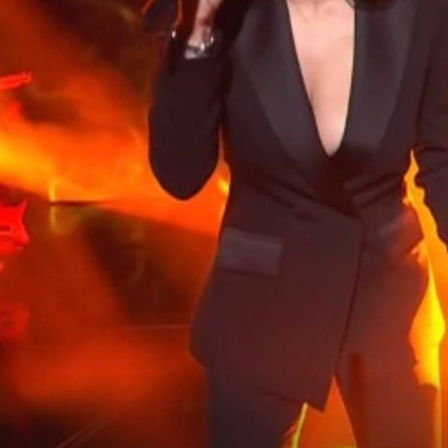
26
+
17
PODIGLA PRAŠINU!
,
Severina šokirala izazovnim pozama n
ja
društvenim mrežama, reakcije su
podijeljene: ''Upaljen crveni meteoalarm