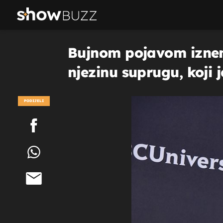
Bujnom pojavom iznenad
njezinu suprugu, koji
PODIJELI
POGLEDAJ