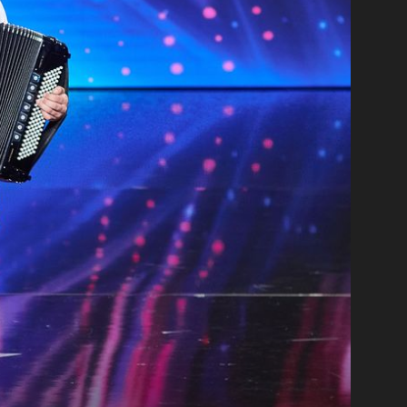
+
8
PREPOZNAO GA I HARIS DŽINOVIĆ
Ovaj mladić jedan je od najtraženijih
i
harmonikaša u Hrvatskoj: ''Privilegija je
raditi posao koji voliš''
Foto: Screenshot