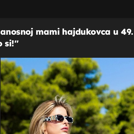
zanosnoj mami hajdukovca u 49. g
si!''