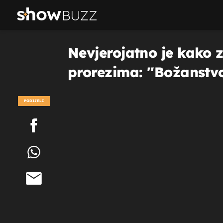
Nevjerojatno je kako 
prorezima: ''Božanstvo 
PODIJELI
POGLEDAJ