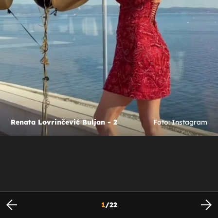
Renata Lovrinčević Buljan - 2
Foto: Instagram
1
/
22