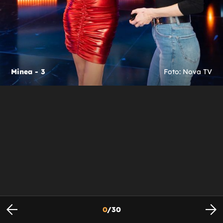
Minea - 3
Foto: Nova TV
0
/
30