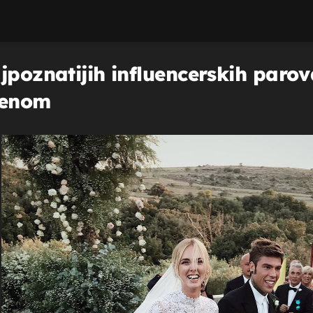
poznatijih influencerskih parova,
ženom