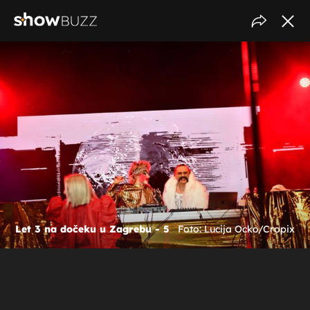
Let 3 na dočeku u Zagrebu - 5
Foto: Lucija Ocko/Cropix