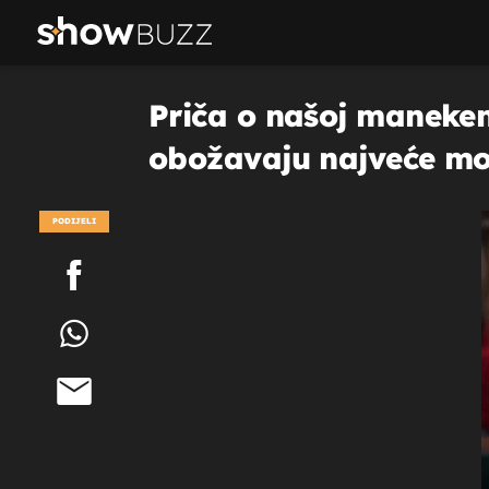
Priča o našoj maneken
obožavaju najveće m
PODIJELI
POGLEDAJ