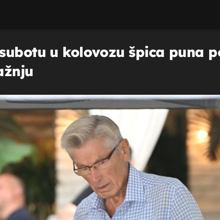
subotu u kolovozu špica puna po
ažnju