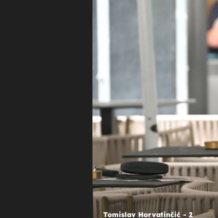
+
POGLEDAJTE FOTOGALERIJU
Produženi vikend nije ispraznio gr
Špica vrvjela poznatim Hrvatima 
suncu
Tomislav Horvatinčić
Tomislav Horvatinčić - 2
Maja Cvjetković s kć
Maja Cvjetković s 
Niko Tokić Kart