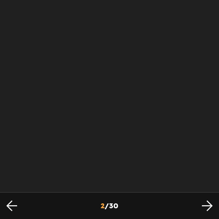
2
/
30