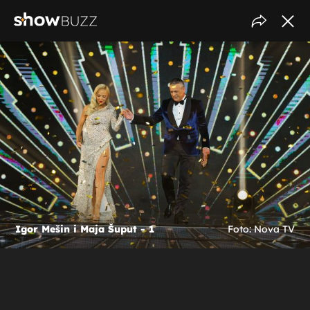
Igor Mešin i Maja Šuput - 1
Foto: Nova TV