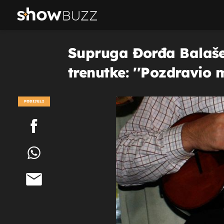
Supruga Đorđa Balašev
trenutke: ''Pozdravio 
PODIJELI
POGLEDAJ