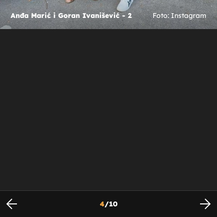
Anđa Marić i Goran Ivanišević - 2
Foto: Instagram
4
/
10