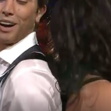
19
+
27
"MAMILI"
 showa
Nives Celzijus raznježila pratitelje
objavom s majkom, zajedno su uživale
ljetnom danu
o Camila Cabello i Shawn Mendes