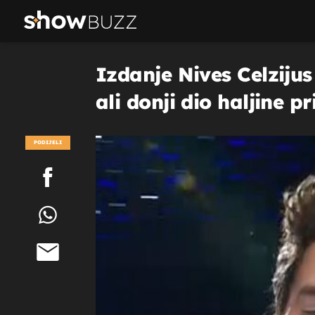
Izdanje Nives Celzijus
ali donji dio haljine p
PODIJELI
POGLEDAJ