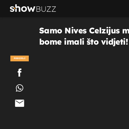
Samo Nives Celzijus mo
bome imali što vidjeti!
PODIJELI
POGLEDAJ