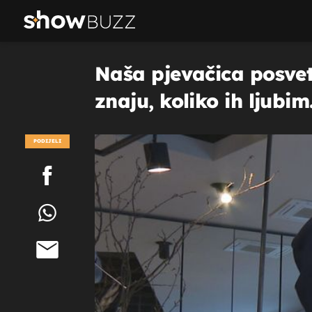
Naša pjevačica posvetil
znaju, koliko ih ljubim..
PODIJELI
POGLEDAJ