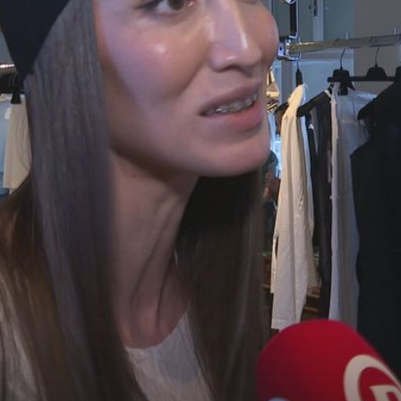
+
5
+
11
''NE ZNAM GDJE ĆU SA SOBOM...''
Naša pjevačica kupila je stan u Zagreb
m
upustila se u veliki poslovni pothvat!
Nika Antolos - 4
Foto: