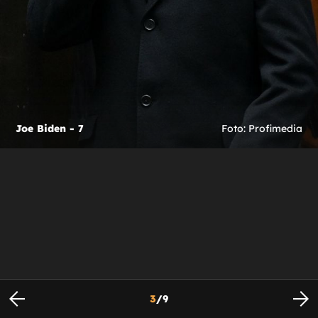
Joe Biden - 7
Foto: Profimedia
3
/
9