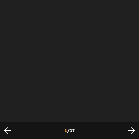
1
/
17