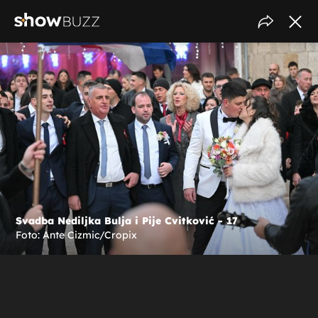
Svadba Nediljka Bulja i Pije Cvitković - 17
Foto: Ante Cizmic/Cropix