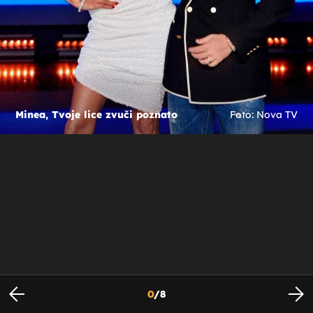
Minea, Tvoje lice zvuči poznato
Foto: Nova TV
0
/
8