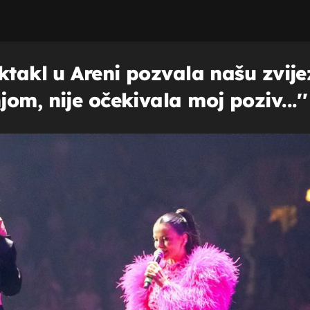
ktakl u Areni pozvala našu zvije
om, nije očekivala moj poziv...''