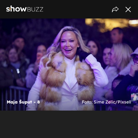
Maja Šuput - 8
Foto: Sime Zelic/Pixsell