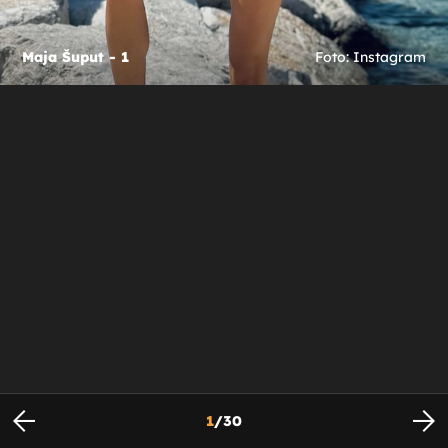
Maja Šuput - 1
Foto: Instagram
1
/
30