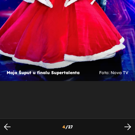
Maja Šuput u finalu Supertalenta
Foto: Nova TV
4
/
27