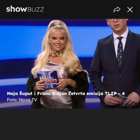
Maja Šuput i Frano Ridjan četvrta emisija TLZP - 4
Foto: Nova TV